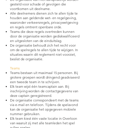
gesteld voor schade of gevolgen die
voortkomen uit deelname.
Alle deelnemers dienen zich te allen tijde te
houden aan geldende wet- en regelgeving,
waaronder verkeersregels, privacywetgeving
en regels omtrent openbare orde.
Teams die deze regels overtreden kunnen
door de organisatie worden gediskwalificeerd
en uitgesloten van de einduitslag.
De organisatie behoudt zich het recht voor
om de spelregels te allen tijde te wijzigen. In
situaties waarin dit reglement niet voorziet,
beslist de organisatie.
Teams
Teams bestaan uit maximaal 15 personen. Bij
grotere groepen wordt dringend geadviseerd
een tweede team in te schrijven.
Elk team wijst één teamcaptain aan. Bij
inschrijving worden de contactgegevens van
deze captain geregistreerd.
De organisatie correspondeert met de teams
via e-mail en telefoon. Tijdens de spelavond
kan de organisatie het opgegeven mobiele
nummer gebruiken.
Elk team kiest één vaste locatie in Overloon
van waaruit zij met alle teamleden het spel
zullen spelen.