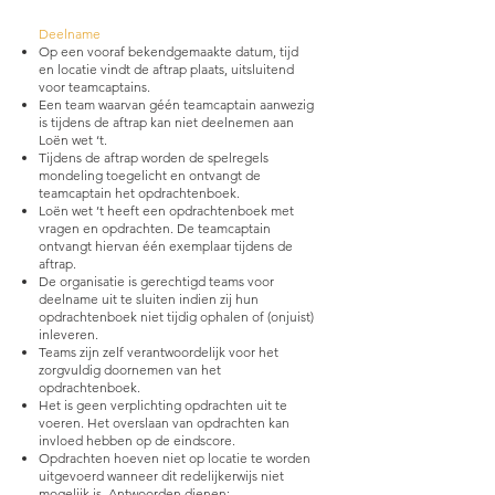
Deelname
Op een vooraf bekendgemaakte datum, tijd
en locatie vindt de aftrap plaats, uitsluitend
voor teamcaptains.
Een team waarvan géén teamcaptain aanwezig
is tijdens de aftrap kan niet deelnemen aan
Loën wet ‘t.
Tijdens de aftrap worden de spelregels
mondeling toegelicht en ontvangt de
teamcaptain het opdrachtenboek.
Loën wet ’t heeft een opdrachtenboek met
vragen en opdrachten. De teamcaptain
ontvangt hiervan één exemplaar tijdens de
aftrap.
De organisatie is gerechtigd teams voor
deelname uit te sluiten indien zij hun
opdrachtenboek niet tijdig ophalen of (onjuist)
inleveren.
Teams zijn zelf verantwoordelijk voor het
zorgvuldig doornemen van het
opdrachtenboek.
Het is geen verplichting opdrachten uit te
voeren. Het overslaan van opdrachten kan
invloed hebben op de eindscore.
Opdrachten hoeven niet op locatie te worden
uitgevoerd wanneer dit redelijkerwijs niet
mogelijk is. Antwoorden dienen: