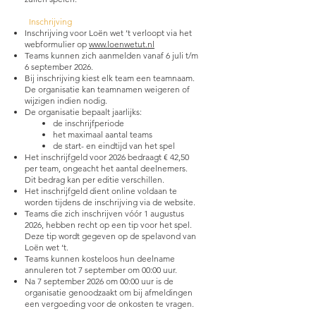
Inschrijving
Inschrijving voor Loën wet ’t verloopt via het
webformulier op
www.loenwetut.nl
Teams kunnen zich aanmelden vanaf 6 juli t/m
6 september 2026.
Bij inschrijving kiest elk team een teamnaam.
De organisatie kan teamnamen weigeren of
wijzigen indien nodig.
De organisatie bepaalt jaarlijks:
de inschrijfperiode
het maximaal aantal teams
de start- en eindtijd van het spel
Het inschrijfgeld voor 2026 bedraagt € 42,50
per team, ongeacht het aantal deelnemers.
Dit bedrag kan per editie verschillen.
Het inschrijfgeld dient online voldaan te
worden tijdens de inschrijving via de website.
Teams die zich inschrijven vóór 1 augustus
2026, hebben recht op een tip voor het spel.
Deze tip wordt gegeven op de spelavond van
Loën wet ‘t.
Teams kunnen kosteloos hun deelname
annuleren tot 7 september om 00:00 uur.
Na 7 september 2026 om 00:00 uur is de
organisatie genoodzaakt om bij afmeldingen
een vergoeding voor de onkosten te vragen.